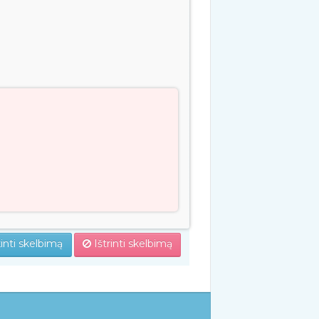
inti skelbimą
Ištrinti skelbimą