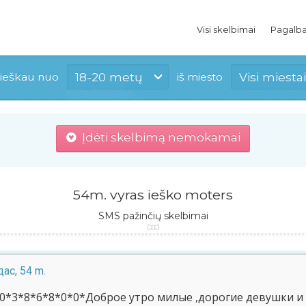
Visi skelbimai
Pagalb
18-20 metų
Visi miestai
ieškau nuo
iš miesto
Įdėti skelbimą nemokamai
54m. vyras ieško moters
SMS pažinčių skelbimai
ас, 54 m.
0*3*8*6*8*0*0*Доброе утро милые ,дорогие девушки и