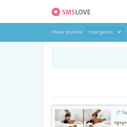
merginos
Mane domina
Тад
*8*6*