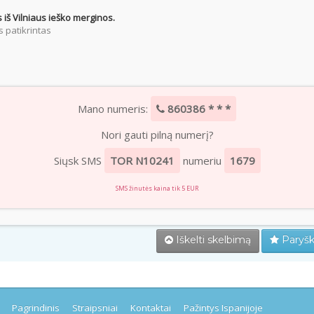
 iš Vilniaus ieško merginos.
 patikrintas
Mano numeris:
860386 * * *
Nori gauti pilną numerį?
Siųsk SMS
TOR N10241
numeriu
1679
SMS žinutės kaina tik 5 EUR
Iškelti skelbimą
Paryšk
Pagrindinis
Straipsniai
Kontaktai
Pažintys Ispanijoje