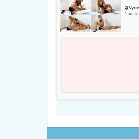
Vyras
Numeris