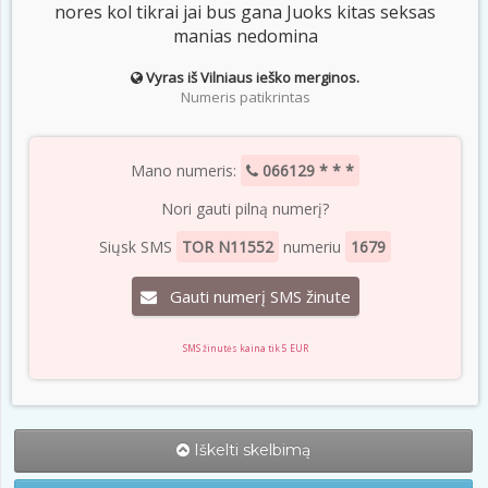
nores kol tikrai jai bus gana Juoks kitas seksas
manias nedomina
Vyras iš Vilniaus ieško merginos.
Numeris patikrintas
Mano numeris:
066129 * * *
Nori gauti pilną numerį?
Siųsk SMS
TOR N11552
numeriu
1679
Gauti numerį SMS žinute
SMS žinutės kaina tik 5 EUR
Iškelti skelbimą