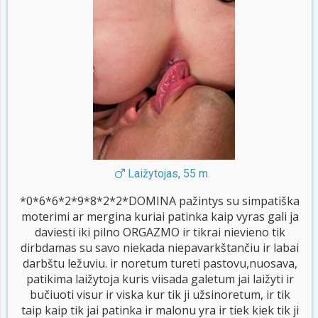
Laižytojas, 55 m.
*0*6*6*2*9*8*2*2*DOMINA pažintys su simpatiška
moterimi ar mergina kuriai patinka kaip vyras gali ja
daviesti iki pilno ORGAZMO ir tikrai nievieno tik
dirbdamas su savo niekada niepavarkštančiu ir labai
darbštu ležuviu. ir noretum tureti pastovu,nuosava,
patikima laižytoja kuris viisada galetum jai laižyti ir
bučiuoti visur ir viska kur tik ji užsinoretum, ir tik
taip kaip tik jai patinka ir malonu yra ir tiek kiek tik ji