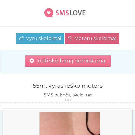
Vyrų skelbimai
Moterų skelbimai
Įdėti skelbimą nemokamai
55m. vyras ieško moters
SMS pažinčių skelbimai