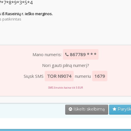
7*7*8*9*3*5*4
 iš Raseinių r. ieško merginos.
 patikrintas
Mano numeris:
867789 * * *
Nori gauti pilną numerį?
Siųsk SMS
TOR N9074
numeriu
1679
SMS žinutės kaina tik 5 EUR
Iškelti skelbimą
Paryšk