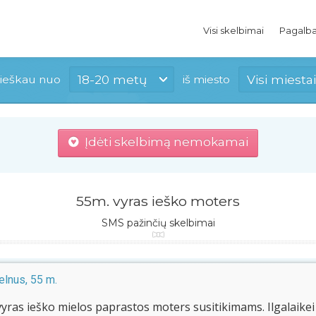
Visi skelbimai
Pagalb
18-20 metų
Visi miestai
ieškau nuo
iš miesto
Įdėti skelbimą nemokamai
55m. vyras ieško moters
SMS pažinčių skelbimai
lnus, 55 m.
yras ieško mielos paprastos moters susitikimams. Ilgalaikei 