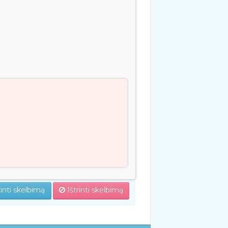
inti skelbimą
Ištrinti skelbimą