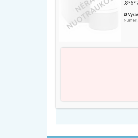
,8*6*
Vyras
Numeris