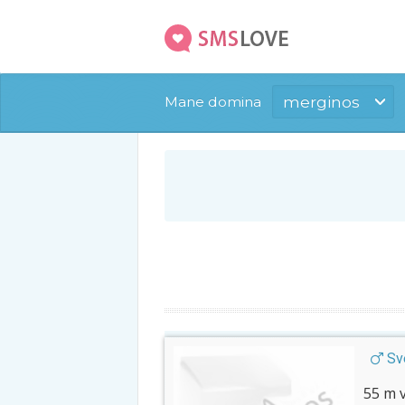
merginos
Mane domina
Sve
55 m v