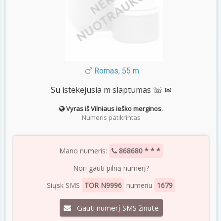
Romas, 55 m.
Su istekejusia m slaptumas ☏ ✉
Vyras iš Vilniaus ieško merginos.
Numeris patikrintas
Mano numeris:
868680 * * *
Nori gauti pilną numerį?
Siųsk SMS
TOR N9996
numeriu
1679
Gauti numerį SMS žinute