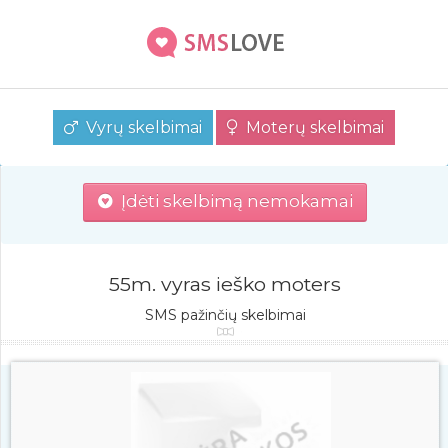
Vyrų skelbimai
Moterų skelbimai
Įdėti skelbimą nemokamai
55m. vyras ieško moters
SMS pažinčių skelbimai