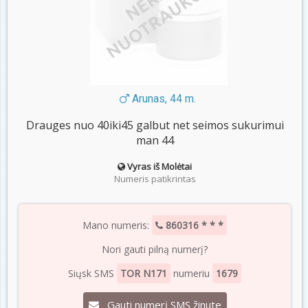
Arunas, 44 m.
Drauges nuo 40iki45 galbut net seimos sukurimui
man 44
Vyras iš Molėtai
Numeris patikrintas
Mano numeris:
860316 * * *
Nori gauti pilną numerį?
Siųsk SMS
TOR N171
numeriu
1679
Gauti numerį SMS žinute