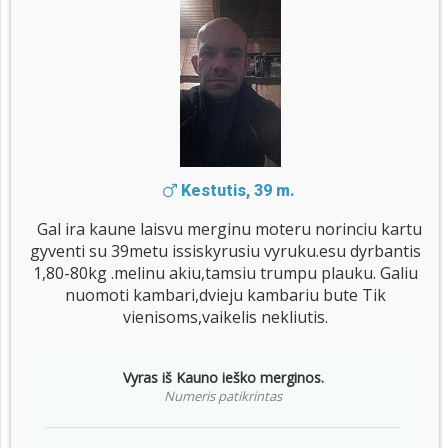
Kestutis, 39 m.
Gal ira kaune laisvu merginu moteru norinciu kartu
gyventi su 39metu issiskyrusiu vyruku.esu dyrbantis
1,80-80kg .melinu akiu,tamsiu trumpu plauku. Galiu
nuomoti kambari,dvieju kambariu bute Tik
vienisoms,vaikelis nekliutis.
Vyras iš Kauno ieško merginos.
Numeris patikrintas