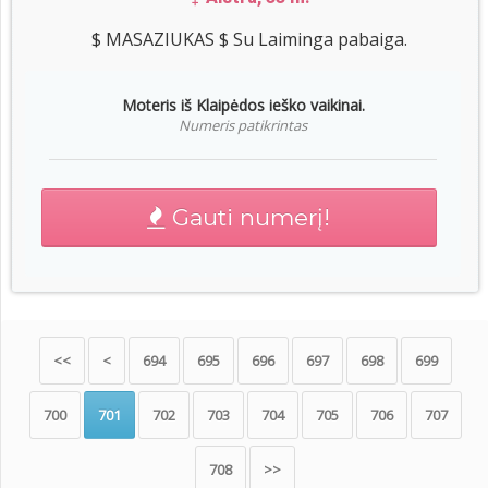
$ MASAZIUKAS $ Su Laiminga pabaiga.
Moteris iš Klaipėdos ieško vaikinai.
Numeris patikrintas
Gauti numerį!
<<
<
694
695
696
697
698
699
700
701
702
703
704
705
706
707
708
>>