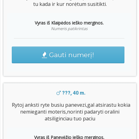
tu kada ir kur norėtum susitikti.
Vyras iš Klaipėdos ieško merginos.
Numeris patikrintas
Gauti numerį!
???, 40 m.
Rytoj anksti ryte busiu panevezi,gal atsirastu kokia
nemieganti moteris,norinti padaryti oralini
atsiliginciau tuo paciu
Vyras iš Panevėžio ieško merginos.