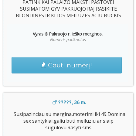
PATINK KAI PALAIZO MAKSTI PASTOVEI
SUSIMATOM GYV PAKRUOJO RAJ RASIKITE
BLONDINES IR KITOS MEILUZES ACIU BUCKIS
Vyras iš Pakruojo r. ieško merginos.
Numeris patikrintas
Gauti numerį!
?????, 36 m.
Susipazinciau su mergina,moterimi iki 49.Domina
sex santykiai,galiu buti meiluziu ar siaip
sugulovu.Rasyti sms