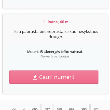
Joana, 40 m.
Esu paprasta bet neprasta,ieskau nesykstaus
draugo
Moteris iš Ukmergės ieško vaikinai.
Numeris patikrintas
Gauti numerį!
<<
<
696
697
698
699
700
701