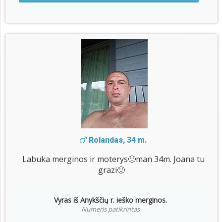
Rolandas, 34 m.
Labuka merginos ir moterys🙂man 34m. Joana tu
grazi🙂
Vyras iš Anykščių r. ieško merginos.
Numeris patikrintas