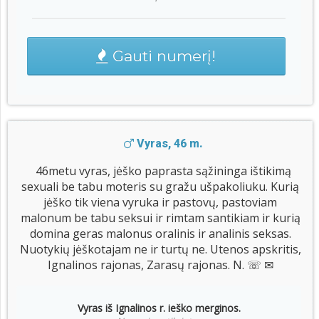
Gauti numerį!
Vyras, 46 m.
46metu vyras, jėško paprasta sąžininga ištikimą
sexuali be tabu moteris su gražu ušpakoliuku. Kurią
jėško tik viena vyruka ir pastovų, pastoviam
malonum be tabu seksui ir rimtam santikiam ir kurią
domina geras malonus oralinis ir analinis seksas.
Nuotykių jėškotajam ne ir turtų ne. Utenos apskritis,
Ignalinos rajonas, Zarasų rajonas. N. ☏ ✉
Vyras iš Ignalinos r. ieško merginos.