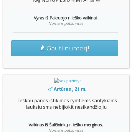
RAJ NENUVILSIU RIMTAI ☏ ✉
Vyras iš Pakruojo r. ieško vaikinai.
Numeris patikrintas
Gauti numerį!
Artūras , 21 m.
Ieškau panos ištikimos rymtiems santykiams
lauksiu sms nebijiokit nesikandžiojiu
Vaikinas iš Šalčininkų r. ieško merginos.
Numeris patikrintas