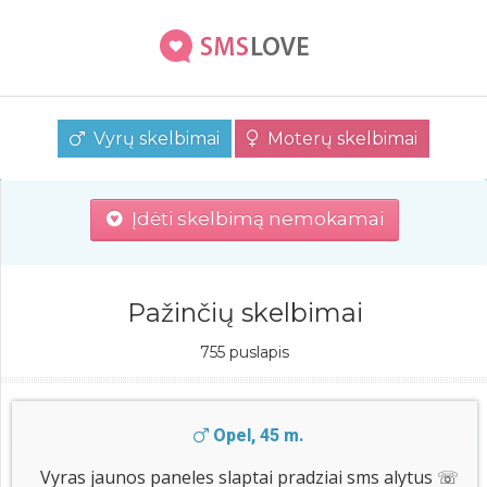
Vyrų skelbimai
Moterų skelbimai
Įdėti skelbimą nemokamai
Pažinčių skelbimai
755 puslapis
Opel, 45 m.
Vyras jaunos paneles slaptai pradziai sms alytus ☏