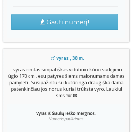
Gauti numerį!
vyras , 38 m.
vyras rimtas simpatiškas vidutinio kūno sudėjimo
ūgio 170 cm , esu patyres šiems malonumams damas
pamylėti . Susipažintu su kutūringa draugiška dama
patenkinčiau jos norus kuriai trūksta vyro. Laukiu!
sms ☏ ✉
Vyras iš Šiaulių ieško merginos.
Numeris patikrintas