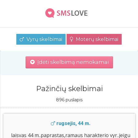
Vyrų skelbimai
Moterų skelbimai
Įdėti skelbimą nemokamai
Pažinčių skelbimai
896 puslapis
rugsejis, 44 m.
laisvas 44 m..paprastas,ramaus harakterio vyr..jeigu