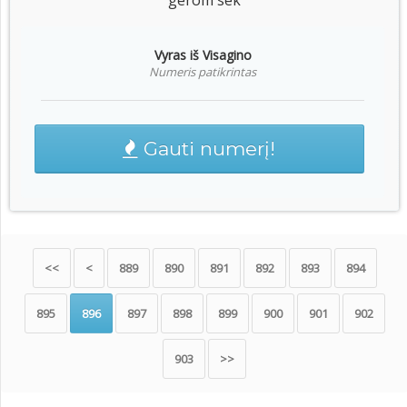
gerom sek
Vyras iš Visagino
Numeris patikrintas
Gauti numerį!
<<
<
889
890
891
892
893
894
895
896
897
898
899
900
901
902
903
>>