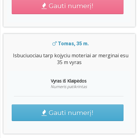
Gauti numerį!
Tomas, 35 m.
Isbuciuociau tarp kojyciu moteriai ar merginai esu
35 m vyras
Vyras iš Klaipėdos
Numeris patikrintas
Gauti numerį!