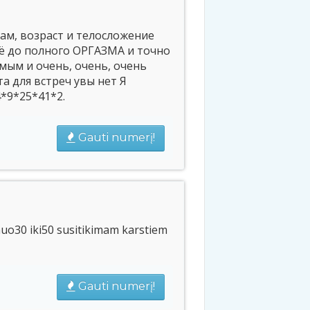
ам, возраст и телосложение
ё до полного ОРГАЗМА и точно
мым и очень, очень, очень
а для встреч увы нет Я
*9*25*41*2.
Gauti numerį!
uo30 iki50 susitikimam karstiem
Gauti numerį!