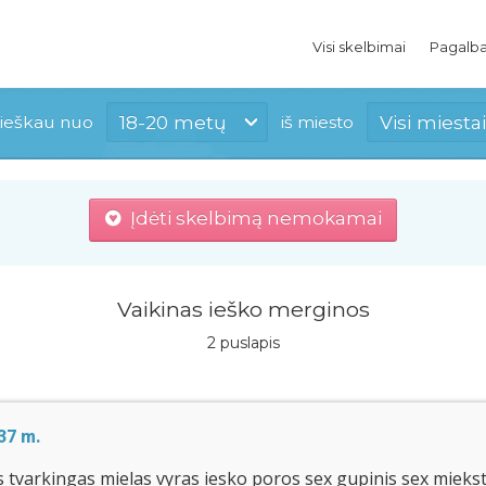
Visi skelbimai
Pagalb
18-20 metų
Visi miestai
ieškau nuo
iš miesto
Įdėti skelbimą nemokamai
Vaikinas ieško merginos
2 puslapis
37 m.
 tvarkingas mielas vyras iesko poros sex gupinis sex miekstu 