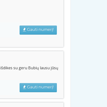
Gauti numerį!
išdikes su geru Bubių lausu jūsų
Gauti numerį!