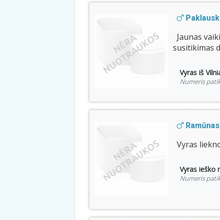
Paklauski
Jaunas vaik
susitikimas 
Vyras iš Viln
Numeris patik
Ramūnas,
Vyras liekn
Vyras ieško 
Numeris patik