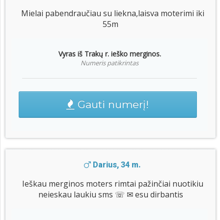
Mielai pabendraučiau su liekna,laisva moterimi iki
55m
Vyras iš Trakų r. ieško merginos.
Numeris patikrintas
Gauti numerį!
Darius, 34 m.
Ieškau merginos moters rimtai pažinčiai nuotikiu
neieskau laukiu sms ☏ ✉ esu dirbantis