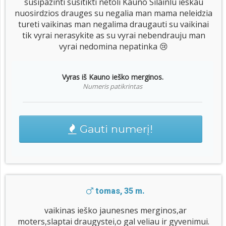
susipazinti susitikti netoli Kauno Silainlu ieskau
nuosirdzios drauges su negalia man mama neleidzia
tureti vaikinas man negalima draugauti su vaikinai
tik vyrai nerasykite as su vyrai nebendrauju man
vyrai nedomina nepatinka 😢
Vyras iš Kauno ieško merginos.
Numeris patikrintas
Gauti numerį!
tomas, 35 m.
vaikinas ieško jaunesnes merginos,ar
moters,slaptai draugystei,o gal veliau ir gyvenimui.