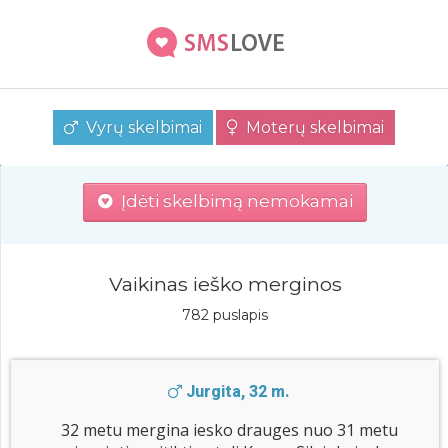
Vyrų skelbimai
Moterų skelbimai
Įdėti skelbimą nemokamai
Vaikinas ieško merginos
782 puslapis
Jurgita, 32 m.
32 metu mergina iesko drauges nuo 31 metu