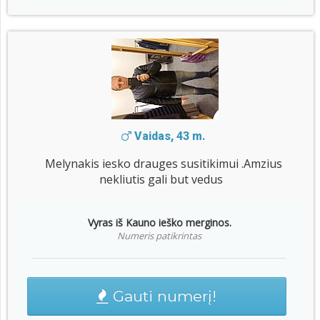
Vaidas, 43 m.
Melynakis iesko drauges susitikimui .Amzius
nekliutis gali but vedus
Vyras iš Kauno ieško merginos.
Numeris patikrintas
Gauti numerį!