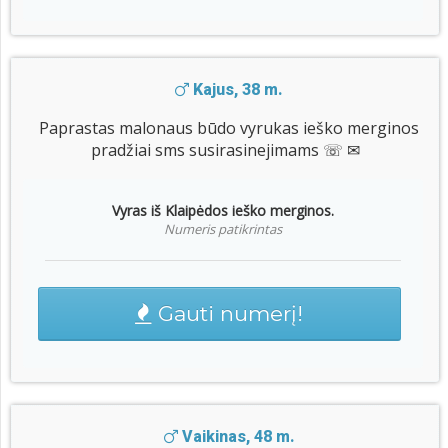
Kajus, 38 m.
Paprastas malonaus būdo vyrukas ieško merginos
pradžiai sms susirasinejimams ☏ ✉
Vyras iš Klaipėdos ieško merginos.
Numeris patikrintas
Gauti numerį!
Vaikinas, 48 m.